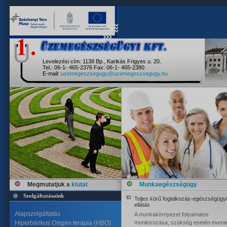
Levelezési cím: 1138 Bp., Karikás Frigyes u. 20.
Tel.: 06-1- 465-2376 Fax: 06-1- 465-2380
E-mail:
uzemegeszsegugy@uzemegeszsegugy.hu
Megmutatjuk a
kiutat
Munkaegészségügy
Szolgáltatásaink
Teljes körű foglalkozás-egészségügyi
ellátás
Alapszolgáltatás
A munkakörnyezet folyamatos
Hiperbárikus Oxigén terápia (HBO)
monitorozása, szükség esetén évent