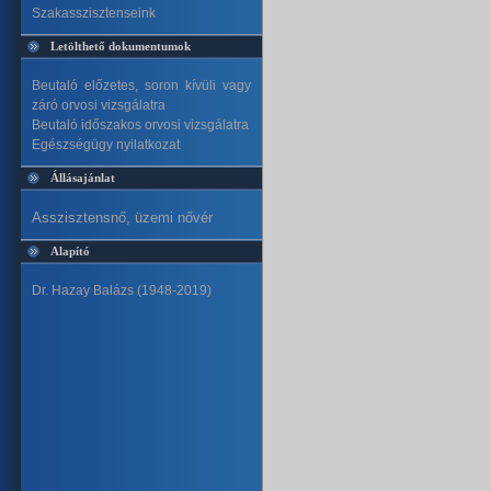
Szakasszisztenseink
Letölthető dokumentumok
Beutaló előzetes, soron kívüli vagy
záró orvosi vizsgálatra
Beutaló időszakos orvosi vizsgálatra
Egészségügy nyilatkozat
Állásajánlat
Asszisztensnő, üzemi nővér
Alapító
Dr. Hazay Balázs (1948-2019)