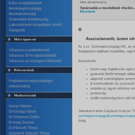
több alkalommal is
Extra szolgáltatások
Tanácsadás a munkáltató részére..
Munkaegészségügy
Részletek
Munkabiztonság
Szakellátói tevékenység
Laboratóriumi vizsgálatok vérből
Árjegyzék
Asszisztensnõt, üzemi nõ
Miért éppen mi
Az 1.sz. Üzemegészségügyi Kft., az or
Válassza a szakértelmet!
Budapesten található rendelőibe, napi
Válassza 30 év tapasztalatát!
Válassza az országos hálózatot!
Amit kérünk:
üzemi vagy foglalkozás-egészs
Referenciáink
gyakorlat felnőtt betegek ell
alapvető számítógépes ismere
Foglalkozás-egészségügyi
jó kommunikatív és szervezői
referenciáink
empátia az ügyek intézése so
pontosság
Munkatársaink
önálló munkavégzésre való k
Hazay Márton
Jelentkezni lehet Gulyásné Gráczer Tí
Dr.Kővágó István
uzemegeszsegugy@uzemegeszsegug
Dr.Solymosi Zoltán
óráig.
Dr.Irsay Zsuzsa
Dr.Pánczél Tímea
Gulyásné Gráczer Tímea