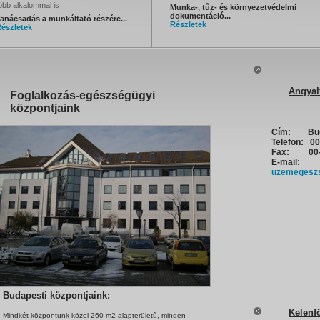
öbb alkalommal is
Munka-, tűz- és környezetvédelmi
dokumentáció...
anácsadás a munkáltató részére...
Részletek
észletek
Angyal
Foglalkozás-egészségügyi
központjaink
Cím:
Bud
Telefon: 00
Fax: 00-3
E-mail:
uzemegesz
Budapesti központjaink:
Kelenf
Mindkét központunk közel 260 m2 alapterületű, minden