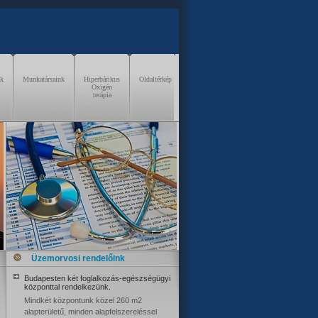
nk
Munkatársaink
Hiperbárikus
Oldaltérkép
Oxigén
terápia
Üzemorvosi rendelőink
Budapesten két foglalkozás-egészségügyi
központtal rendelkezünk.
Mindkét központunk közel 260 m2
alapterületű, minden alapfelszereléssel