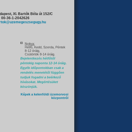
dapest, XI. Bartók Béla út 152/C
: 00-36-1-2042626
rtok@uzemegeszsegugy.hu
Nyitva:
Hétfő, Kedd, Szerda, Péntek
8-12 óráig,
Csütörtök 8-14 óráig.
Bejelentkezés hétfőtől
péntekig naponta 12-14 óráig.
Egyéb időpontokban csak a
rendelés menetétől függően
tudjuk fogadni a beérkező
hívásokat. Megértésüket
köszönjük.
Képek a kelenföldi üzemorvosi
központról