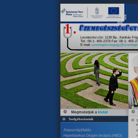
Levelezési cím: 1138 Bp., Karikás Frig
Tel.: 06-1- 465-2376 Fax: 06-1- 465-2
E-mail:
uzemegeszsegugy@uzemeges
Megmutatjuk a
kiutat
Szolgáltatásaink
T
e
Alapszolgáltatás
A
Hiperbárikus Oxigén terápia (HBO)
m