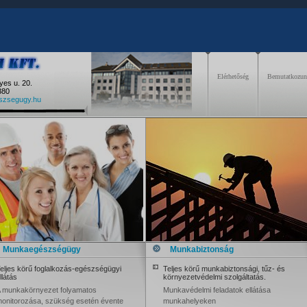
Elérhetőség
Bemutatkozu
yes u. 20.
380
zsegugy.hu
Munkaegészségügy
Munkabiztonság
eljes körű foglalkozás-egészségügyi
Teljes körű munkabiztonsági, tűz- és
llátás
környezetvédelmi szolgáltatás.
 munkakörnyezet folyamatos
Munkavédelmi feladatok ellátása
onitorozása, szükség esetén évente
munkahelyeken