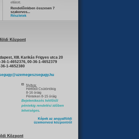
ellátott.
Rendelőinkben összesen 7
szakorvos...
Részletek
földi Központ
apest, XIII. Karikás Frigyes utca 20
-36-1-4652376, 00-36-1-4652379
6-1-4652380
segugy@uzemegeszsegugy.hu
Nyitva:
Hétfőtől Csütörtökig
8-16 óráig
Pénteken 8-15 óráig
Bejelentkezés hétfőtől
péntekig rendelési időben
lehetséges.
Képek az angyalföldi
üzemorvosi központról
öldi Központ