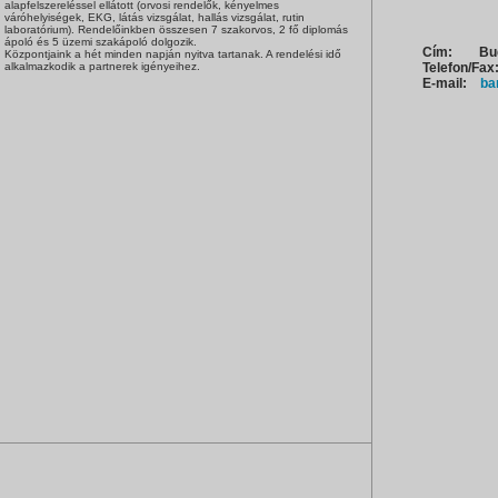
alapfelszereléssel ellátott (orvosi rendelők, kényelmes
váróhelyiségek, EKG, látás vizsgálat, hallás vizsgálat, rutin
laboratórium). Rendelőinkben összesen 7 szakorvos, 2 fő diplomás
ápoló és 5 üzemi szakápoló dolgozik.
Cím:
Bu
Központjaink a hét minden napján nyitva tartanak. A rendelési idő
alkalmazkodik a partnerek igényeihez.
Telefon/Fax
E-mail:
ba