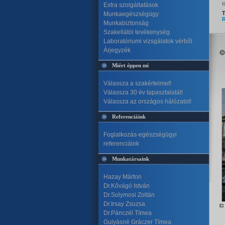
t
Extra szolgáltatások
T
Munkaegészségügy
R
Munkabiztonság
Szakellátói tevékenység
Laboratóriumi vizsgálatok vérből
Árjegyzék
Miért éppen mi
Válassza a szakértelmet!
Válassza 30 év tapasztalatát!
Válassza az országos hálózatot!
Referenciáink
Foglalkozás-egészségügyi
referenciáink
Munkatársaink
Hazay Márton
Dr.Kővágó István
Dr.Solymosi Zoltán
Dr.Irsay Zsuzsa
Dr.Pánczél Tímea
Gulyásné Gráczer Tímea