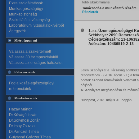
több alkalommal is
Extra szolgáltatások
Tanácsadás a munkáltató részére..
Munkaegészségügy
Részletek
Munkabiztonság
Szakellátói tevékenység
Laboratóriumi vizsgálatok vérből
1. sz. Üzemegészségügyi Kor
Árjegyzék
Székhelye: 2090 Remeteszől
Cégjegyzékszám: 13-10638
Miért éppen mi
Adószám: 10486519-2-13
Válassza a szakértelmet!
Válassza 30 év tapasztalatát!
Válassza az országos hálózatot!
Jelen Szabályzat a Társaság adatkeze
Referenciáink
rendeletének - (2016. április 27.) a 
adatok szabad áramlásáról, valamint a 
Foglalkozás-egészségügyi
céljából.
referenciáink
A Szabályzat megállapítása és módosí
Munkatársaink
Budapest, 2018. május 31. napján
Hazay Márton
Dr.Kővágó István
Dr.Solymosi Zoltán
Dr.Irsay Zsuzsa
Dr.Pánczél Tímea
Gulyásné Gráczer Tímea