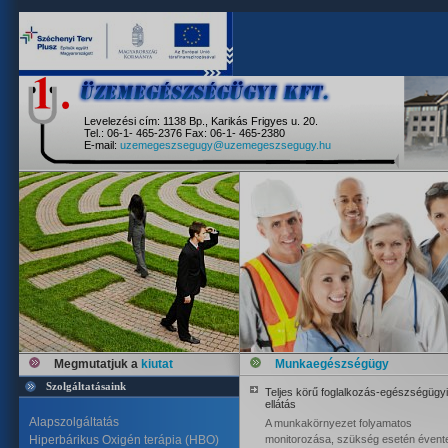
Levelezési cím: 1138 Bp., Karikás Frigyes u. 20.
Tel.: 06-1- 465-2376 Fax: 06-1- 465-2380
E-mail:
uzemegeszsegugy@uzemegeszsegugy.hu
Megmutatjuk a
kiutat
Munkaegészségügy
Szolgáltatásaink
Teljes körű foglalkozás-egészségügyi
ellátás
Alapszolgáltatás
A munkakörnyezet folyamatos
Hiperbárikus Oxigén terápia (HBO)
monitorozása, szükség esetén évent