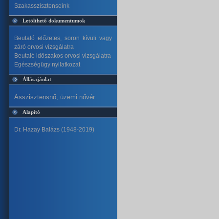
Szakasszisztenseink
Letölthető dokumentumok
Beutaló előzetes, soron kívüli vagy
záró orvosi vizsgálatra
Beutaló időszakos orvosi vizsgálatra
Egészségügy nyilatkozat
Állásajánlat
Asszisztensnő, üzemi nővér
Alapító
Dr. Hazay Balázs (1948-2019)