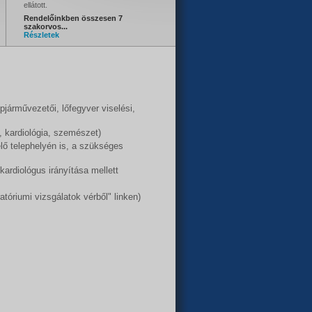
ellátott.
Rendelőinkben összesen 7
szakorvos...
Részletek
árművezetői, lőfegyver viselési,
, kardiológia, szemészet)
lő telephelyén is, a szükséges
kardiológus irányítása mellett
atóriumi vizsgálatok vérből" linken)