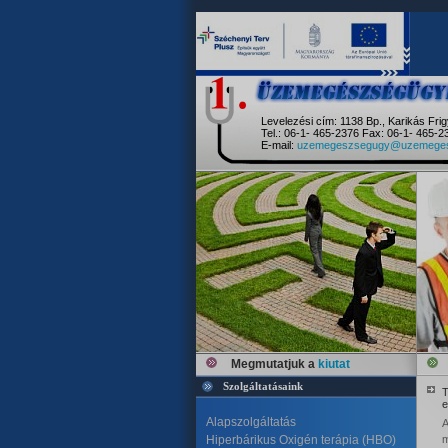
Levelezési cím: 1138 Bp., Karikás Frig
Tel.: 06-1- 465-2376 Fax: 06-1- 465-2
E-mail:
uzemegeszsegugy@uzemeges
Megmutatjuk a
kiutat
Szolgáltatásaink
T
e
Alapszolgáltatás
A
Hiperbárikus Oxigén terápia (HBO)
m