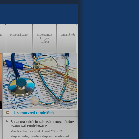
nk
Munkatársaink
Hiperbárikus
Oldaltérkép
Oxigén
terápia
Üzemorvosi rendelőink
Budapesten két foglalkozás-egészségügyi
központtal rendelkezünk.
Mindkét központunk közel 260 m2
alapterületű, minden alapfelszereléssel