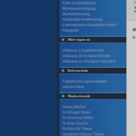
t
Extra szolgáltatások
T
Munkaegészségügy
R
Munkabiztonság
Szakellátói tevékenység
Laboratóriumi vizsgálatok vérből
Árjegyzék
Miért éppen mi
Válassza a szakértelmet!
Válassza 30 év tapasztalatát!
Válassza az országos hálózatot!
Referenciáink
Foglalkozás-egészségügyi
referenciáink
Munkatársaink
Hazay Márton
Dr.Kővágó István
Dr.Solymosi Zoltán
Dr.Irsay Zsuzsa
Dr.Pánczél Tímea
Gulyásné Gráczer Tímea