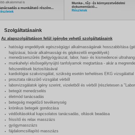
öbb alkalommal is
Munka-, tűz- és környezetvédelmi
dokumentáció...
anácsadás a munkáltató részére...
Részletek
észletek
Szolgáltatásaink
Az alapszolgáltatáson felül igénybe vehető szolgáltatásaink
hatósági engedélyek egészségügyi alkalmasságának hosszabbítása (gépj
hajózásai, búvár alkalmassági és gépkezelői engedélyek)
menedzserszűrés (belgyógyászat, labor, hasi- és kismedencei ultrahang
munkahelyi elsősegélynyújtó tanfolyamok megtartása - akár a megrende
felszerelések biztosításával
kardiológiai szakvizsgálat, szükség esetén terheléses EKG vizsgálattal 
prosztata rákszűrő vizsgálat vérből
laborvizsgálatok igény szerint, vizeletből és vérből (részletesen a "Labor
betegút menedzselés
életmód tanácsadás
betegség megelőző tevékenység
krónikus betegek gondozása
védőoltásokkal kapcsolatos tanácsadás, oltások beadása
frissítő és relax masszázs
gyógymasszázs
fájdalomcsillapító masszázs