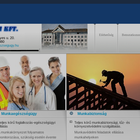
Elérhetőség
Bemutatkozu
yes u. 20.
380
zsegugy.hu
Munkaegészségügy
Munkabiztonság
eljes körű foglalkozás-egészségügyi
Teljes körű munkabiztonsági, tűz- és
llátás
környezetvédelmi szolgáltatás.
 munkakörnyezet folyamatos
Munkavédelmi feladatok ellátása
onitorozása, szükség esetén évente
munkahelyeken